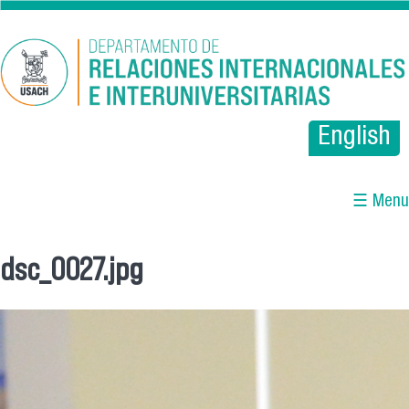
Pasar al contenido principal
English
☰ Menu
dsc_0027.jpg
Se encuentra usted aquí