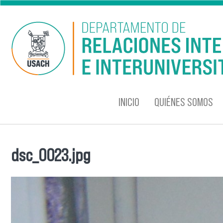
Pasar al contenido principal
INICIO
QUIÉNES SOMOS
dsc_0023.jpg
Se encuentra usted aquí