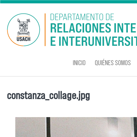
Pasar al contenido principal
INICIO
QUIÉNES SOMOS
constanza_collage.jpg
Se encuentra usted aquí