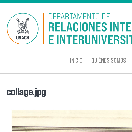
Pasar al contenido principal
INICIO
QUIÉNES SOMOS
collage.jpg
Se encuentra usted aquí