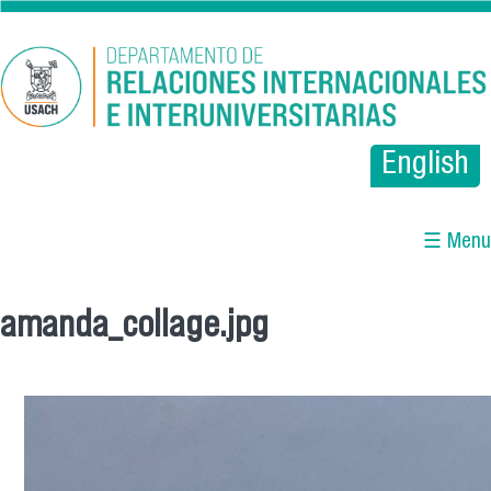
Pasar al contenido principal
English
☰ Menu
amanda_collage.jpg
Se encuentra usted aquí