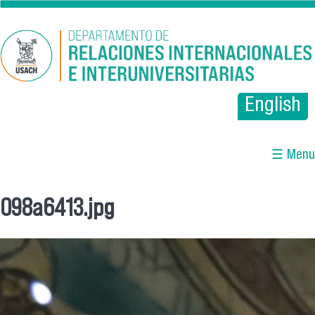
Pasar al contenido principal
English
☰ Menu
098a6413.jpg
Se encuentra usted aquí