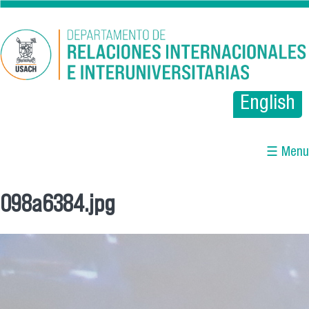
Pasar al contenido principal
English
☰ Menu
098a6384.jpg
Se encuentra usted aquí